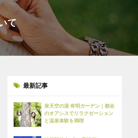
いて
最新記事
泉天空の湯 有明ガーデン｜都会
のオアシスでリラクゼーション
と温泉体験を満喫