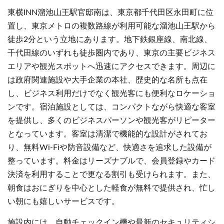
東横INN溜池山王駅官邸南は、東京都千代田区永田町に位
置し、東京メトロの複数路線が利用可能な溜池山王駅から
徒歩2分という立地にあります。地下鉄銀座線、南北線、
千代田線のいずれも徒歩圏内であり、東京の主要ビジネス
エリアや観光スポットへ迅速にアクセスできます。周辺に
は政府関連施設や大手企業の本社、歴史的な名所も点在
し、ビジネス利用だけでなく観光客にも便利なロケーショ
ンです。宿泊施設としては、コンパクトながら快適な客室
を提供し、多くのビジネスパーソンや観光客がリピーター
となっています。客室は清潔で機能的な設計がされてお
り、無料Wi-Fiや防音設備など、快適さを追求した設備が
整っています。料金はリーズナブルで、会員登録やカード
決済を利用することで更なる割引も受けられます。また、
朝食はおにぎりを中心とした軽食が無料で提供され、忙し
い朝にも嬉しいサービスです。
施設内には、自動チェックイン機や最新のセキュリティシ