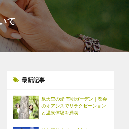
いて
最新記事
泉天空の湯 有明ガーデン｜都会
のオアシスでリラクゼーション
と温泉体験を満喫